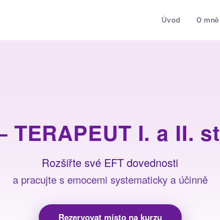
Úvod
O mně
 – TERAPEUT
I. a II. 
Rozšiřte své EFT dovednosti
a pracujte s emocemi systematicky a účinně
Rezervovat místo na kurzu