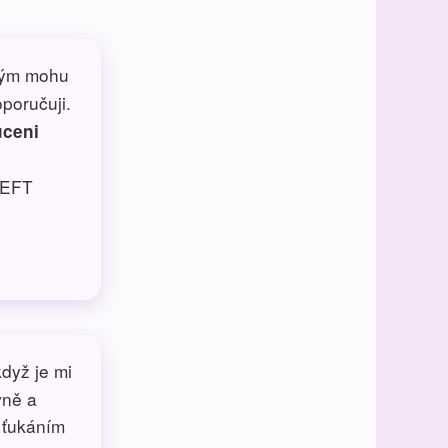
kým mohu
poručuji.
uceni
y EFT
když je mi
vně a
 ťukáním