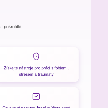
t pokročilé
Získejte nástroje pro práci s fobiemi,
stresem a traumaty
Osvojte si postupy, které můžete hned