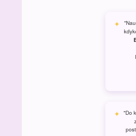
"Nau
kdyk
"Do k
pos