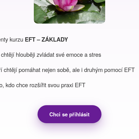
enty kurzu
EFT – ZÁKLADY
í chtějí hlouběji zvládat své emoce a stres
teří chtějí pomáhat nejen sobě, ale i druhým pomocí EFT
, kdo chce rozšířit svou praxi EFT
Chci se přihlásit