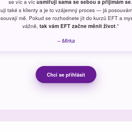
se víc a víc
usmiřuji sama se sebou a přijímám se
uji také s klienty a je to vzájemný proces — já posouvám
souvají mě. Pokud se rozhodnete jít do kurzů EFT a mysl
vážně,
."
tak vám EFT začne měnit život
– Mirka
Chci se přihlásit