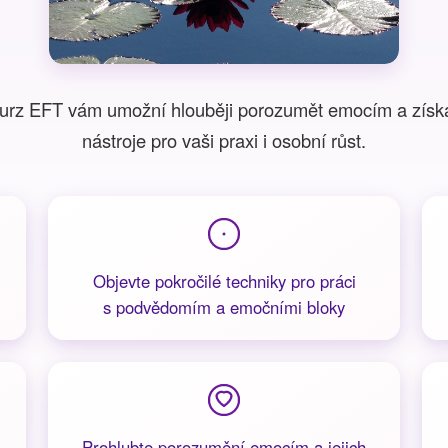
kurz EFT vám umožní hlouběji porozumět emocím a získa
nástroje pro vaši praxi i osobní růst.
Objevte pokročilé techniky pro práci
s podvědomím a emočními bloky
Prohlubte porozumění emocím a jejich