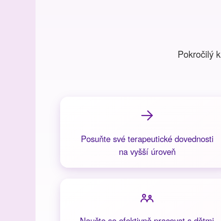
Pokročilý 
Posuňte své terapeutické dovednosti
na vyšší úroveň
Naučte se efektivně pracovat s dětmi