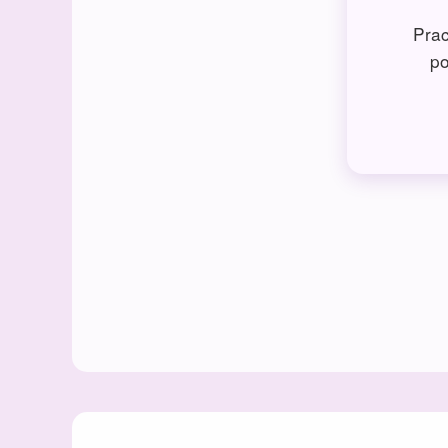
Prac
po