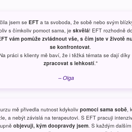
čila jsem se
a ta svoboda, že sobě nebo svým blíz
EFT
oliv s čímkoliv pomoct sama, je
! EFT rozhodně do
skvělá
EFT vám pomůže zvládnout vše, s čím jste v životě n
.
se konfrontovat
Na práci s klienty mě baví, že i těžká témata se dají dík
."
zpracovat s lehkostí
– Olga
urzu mě přivedla nutnost kdykoliv
, 
pomoci sama sobě
zle, a nebýt závislá na terapeutovi. S EFT pracuji intenzi
tupně
. S každým dalším
objevuji, kým doopravdy jsem