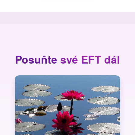
Posuňte
své EFT dál