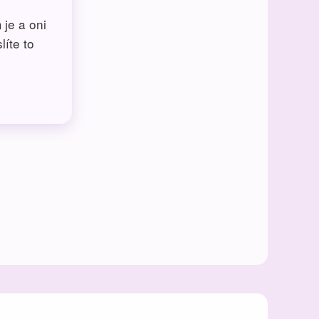
.
 je a oni
íte to